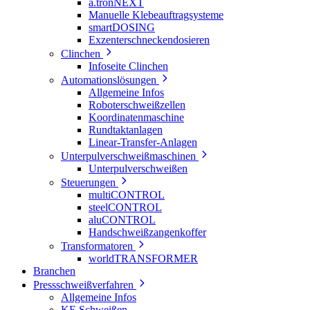
a.tronNEXT
Manuelle Klebeauftragsysteme
smartDOSING
Exzenterschneckendosieren
Clinchen
Infoseite Clinchen
Automationslösungen
Allgemeine Infos
Roboterschweißzellen
Koordinatenmaschine
Rundtaktanlagen
Linear-Transfer-Anlagen
Unterpulverschweißmaschinen
Unterpulverschweißen
Steuerungen
multiCONTROL
steelCONTROL
aluCONTROL
Handschweißzangenkoffer
Transformatoren
worldTRANSFORMER
Branchen
Pressschweißverfahren
Allgemeine Infos
KE Schweißen