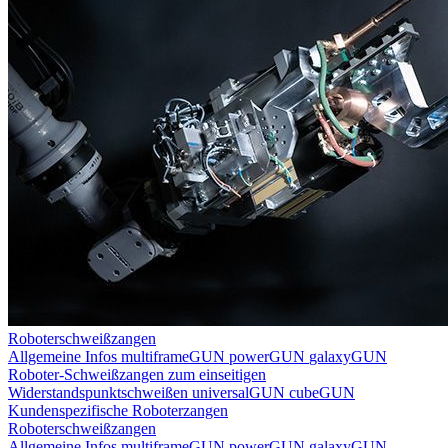
Roboterschweißzangen
Allgemeine Infos
multiframeGUN
powerGUN
galaxyGUN
Roboter-Schweißzangen zum einseitigen
Widerstandspunktschweißen
universalGUN
cubeGUN
Kundenspezifische Roboterzangen
Roboterschweißzangen
Allgemeine Infos
multiframeGUN
powerGUN
galaxyGUN