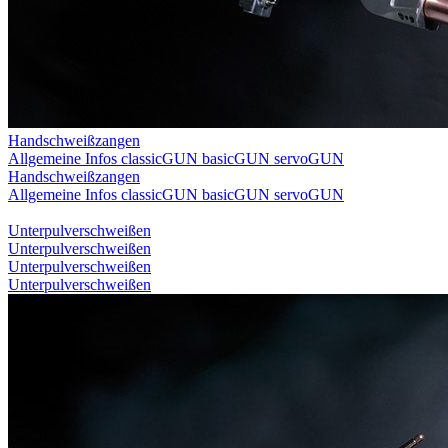
Handschweißzangen
Allgemeine Infos
classicGUN
basicGUN
servoGUN
Handschweißzangen
Allgemeine Infos
classicGUN
basicGUN
servoGUN
Unterpulverschweißen
Unterpulverschweißen
Unterpulverschweißen
Unterpulverschweißen