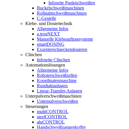
Infoseite Punktschweißen
Buckelschweißmaschinen
Rollnahtschweißmaschinen
C-Gestelle
Klebe- und Dosiertechnik
Allgemeine Infos
a.tronNEXT
Manuelle Klebeauftragsysteme
smartDOSING
Exzenterschneckendosieren
Clinchen
Infoseite Clinchen
Automationslösungen
Allgemeine Infos
Roboterschweißzellen
Koordinatenmaschine
Rundtaktanlagen
Linear-Transfer-Anlagen
Unterpulverschweißmaschinen
Unterpulverschweißen
Steuerungen
multiCONTROL
steelCONTROL
aluCONTROL
Handschweißzangenkoffer