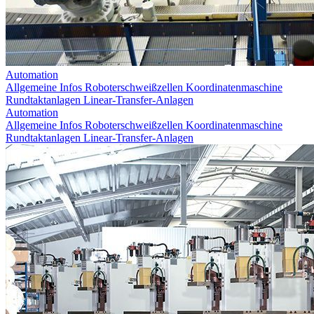
Automation
Allgemeine Infos
Roboterschweißzellen
Koordinatenmaschine
Rundtaktanlagen
Linear-Transfer-Anlagen
Automation
Allgemeine Infos
Roboterschweißzellen
Koordinatenmaschine
Rundtaktanlagen
Linear-Transfer-Anlagen