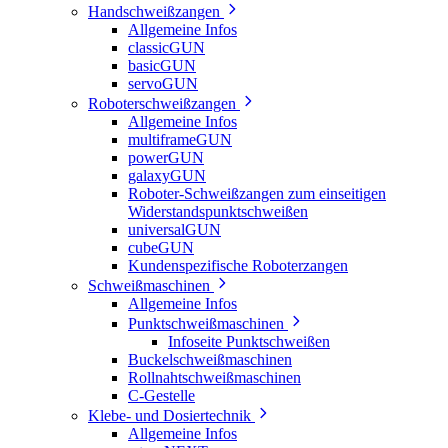
Handschweißzangen
Allgemeine Infos
classicGUN
basicGUN
servoGUN
Roboterschweißzangen
Allgemeine Infos
multiframeGUN
powerGUN
galaxyGUN
Roboter-Schweißzangen zum einseitigen
Widerstandspunktschweißen
universalGUN
cubeGUN
Kundenspezifische Roboterzangen
Schweißmaschinen
Allgemeine Infos
Punktschweißmaschinen
Infoseite Punktschweißen
Buckelschweißmaschinen
Rollnahtschweißmaschinen
C-Gestelle
Klebe- und Dosiertechnik
Allgemeine Infos