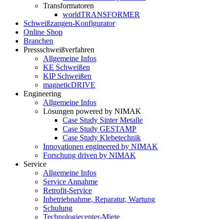
Transformatoren
worldTRANSFORMER
Schweißzangen-Konfigurator
Online Shop
Branchen
Pressschweißverfahren
Allgemeine Infos
KE Schweißen
KIP Schweißen
magneticDRIVE
Engineering
Allgemeine Infos
Lösungen powered by NIMAK
Case Study Sinter Metalle
Case Study GESTAMP
Case Study Klebetechnik
Innovationen engineered by NIMAK
Forschung driven by NIMAK
Service
Allgemeine Infos
Service Annahme
Retrofit-Service
Inbetriebnahme, Reparatur, Wartung
Schulung
Technologiecenter-Miete