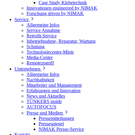
Case Study Klebetechnik
Innovationen engineered by NIMAK
Forschung driven by NIMAK
Service
Allgemeine Infos
Service Annahme
Retrofit-Service
Inbetriebnahme, Reparatur, Wartung
Schulung
Technologiecenter-Miete
Media-Center
Remotezugriff
Unternehmen
Allgemeine Infos
Nachhaltigkeit
Mitarbeiter und Management
Erfahrungen und Innovation
News und Aktuelles
TÜNKERS inside
AUTOFOCUS
Presse und Medien
Pressemitteilungen
Pressespiegel
NIMAK Presse-Service
Kontakt