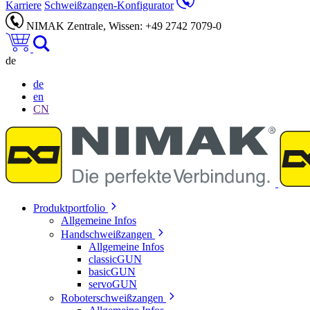
Karriere
Schweißzangen-Konfigurator
NIMAK Zentrale, Wissen: +49 2742 7079-0
de
de
en
CN
Produktportfolio
Allgemeine Infos
Handschweißzangen
Allgemeine Infos
classicGUN
basicGUN
servoGUN
Roboterschweißzangen