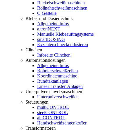
Buckelschweißmaschinen
Rollnahtschweißmaschinen
C-Gestelle
Klebe- und Dosiertechnik
Allgemeine Infos
a.tronNEXT
Manuelle Klebeauftragsysteme
smartDOSING
Exzenterschneckendosieren
Clinchen
Infoseite Clinchen
Automationslösungen
Allgemeine Infos
Roboterschweißzellen
Koordinatenmaschine
Rundtaktanlagen
Linear-Transfer-Anlagen
Unterpulverschweißmaschinen
Unterpulverschweißen
Steuerungen
multiCONTROL
steelCONTROL
aluCONTROL
Handschweißzangenkoffer
Transformatoren