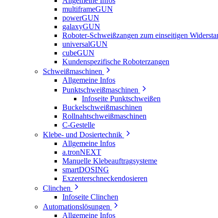
Allgemeine Infos
multiframeGUN
powerGUN
galaxyGUN
Roboter-Schweißzangen zum einseitigen Widerst
universalGUN
cubeGUN
Kundenspezifische Roboterzangen
Schweißmaschinen
Allgemeine Infos
Punktschweißmaschinen
Infoseite Punktschweißen
Buckelschweißmaschinen
Rollnahtschweißmaschinen
C-Gestelle
Klebe- und Dosiertechnik
Allgemeine Infos
a.tronNEXT
Manuelle Klebeauftragsysteme
smartDOSING
Exzenterschneckendosieren
Clinchen
Infoseite Clinchen
Automationslösungen
Allgemeine Infos