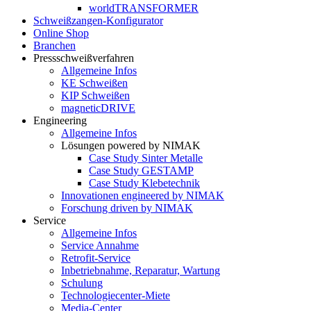
worldTRANSFORMER
Schweißzangen-Konfigurator
Online Shop
Branchen
Pressschweißverfahren
Allgemeine Infos
KE Schweißen
KIP Schweißen
magneticDRIVE
Engineering
Allgemeine Infos
Lösungen powered by NIMAK
Case Study Sinter Metalle
Case Study GESTAMP
Case Study Klebetechnik
Innovationen engineered by NIMAK
Forschung driven by NIMAK
Service
Allgemeine Infos
Service Annahme
Retrofit-Service
Inbetriebnahme, Reparatur, Wartung
Schulung
Technologiecenter-Miete
Media-Center