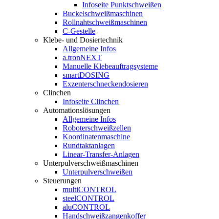
Infoseite Punktschweißen
Buckelschweißmaschinen
Rollnahtschweißmaschinen
C-Gestelle
Klebe- und Dosiertechnik
Allgemeine Infos
a.tronNEXT
Manuelle Klebeauftragsysteme
smartDOSING
Exzenterschneckendosieren
Clinchen
Infoseite Clinchen
Automationslösungen
Allgemeine Infos
Roboterschweißzellen
Koordinatenmaschine
Rundtaktanlagen
Linear-Transfer-Anlagen
Unterpulverschweißmaschinen
Unterpulverschweißen
Steuerungen
multiCONTROL
steelCONTROL
aluCONTROL
Handschweißzangenkoffer