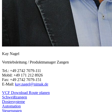
Kay Nagel
Vertriebsleitung / Produktmanager Zangen
Tel.: +49 2742 7079-111
Mobil: +49 171 212 8926
Fax: +49 2742 7079-151
E-Mail:
kay.nagel@nimak.de
VCF Download
Route planen
Schweißzangen
Dosiersysteme
Automation
Steuerungen