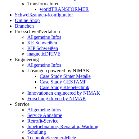
Transformatoren
worldTRANSFORMER
Schweißzangen-Konfigurator
Online Shop
Branchen
Pressschweißverfahren
Allgemeine Infos
KE Schweißen
KIP Schweißen
magneticDRIVE
Engineering
Allgemeine Infos
Lösungen powered by NIMAK
Case Study Sinter Metalle
Case Study GESTAMP
Case Study Klebetechnik
Innovationen engineered by NIMAK
Forschung driven by NIMAK
Service
Allgemeine Infos
Service Annahme
Retrofit-Service
Inbetriebnahme, Reparatur, Wartung
Schulung
Technologiecenter-Miete