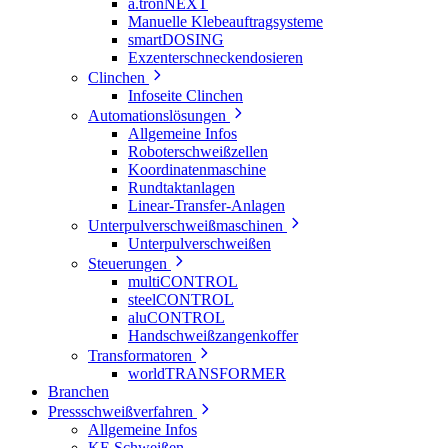
a.tronNEXT
Manuelle Klebeauftragsysteme
smartDOSING
Exzenterschneckendosieren
Clinchen
Infoseite Clinchen
Automationslösungen
Allgemeine Infos
Roboterschweißzellen
Koordinatenmaschine
Rundtaktanlagen
Linear-Transfer-Anlagen
Unterpulverschweißmaschinen
Unterpulverschweißen
Steuerungen
multiCONTROL
steelCONTROL
aluCONTROL
Handschweißzangenkoffer
Transformatoren
worldTRANSFORMER
Branchen
Pressschweißverfahren
Allgemeine Infos
KE Schweißen