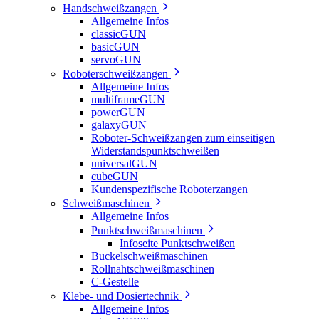
Handschweißzangen
Allgemeine Infos
classicGUN
basicGUN
servoGUN
Roboterschweißzangen
Allgemeine Infos
multiframeGUN
powerGUN
galaxyGUN
Roboter-Schweißzangen zum einseitigen
Widerstandspunktschweißen
universalGUN
cubeGUN
Kundenspezifische Roboterzangen
Schweißmaschinen
Allgemeine Infos
Punktschweißmaschinen
Infoseite Punktschweißen
Buckelschweißmaschinen
Rollnahtschweißmaschinen
C-Gestelle
Klebe- und Dosiertechnik
Allgemeine Infos