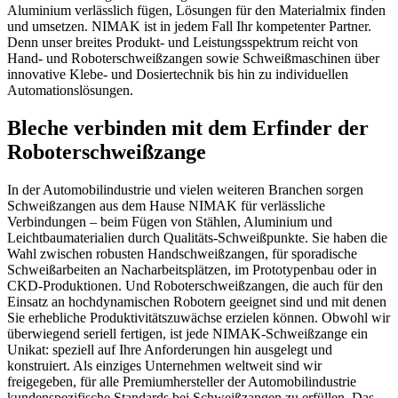
Aluminium verlässlich fügen, Lösungen für den Materialmix finden
und umsetzen. NIMAK ist in jedem Fall Ihr kompetenter Partner.
Denn unser breites Produkt- und Leistungsspektrum reicht von
Hand- und Roboterschweißzangen sowie Schweißmaschinen über
innovative Klebe- und Dosiertechnik bis hin zu individuellen
Automationslösungen.
Bleche verbinden mit dem Erfinder der
Roboterschweißzange
In der Automobilindustrie und vielen weiteren Branchen sorgen
Schweißzangen aus dem Hause NIMAK für verlässliche
Verbindungen – beim Fügen von Stählen, Aluminium und
Leichtbaumaterialien durch Qualitäts-Schweißpunkte. Sie haben die
Wahl zwischen robusten Handschweißzangen, für sporadische
Schweißarbeiten an Nacharbeitsplätzen, im Prototypenbau oder in
CKD-Produktionen. Und Roboterschweißzangen, die auch für den
Einsatz an hochdynamischen Robotern geeignet sind und mit denen
Sie erhebliche Produktivitätszuwächse erzielen können. Obwohl wir
überwiegend seriell fertigen, ist jede NIMAK-Schweißzange ein
Unikat: speziell auf Ihre Anforderungen hin ausgelegt und
konstruiert. Als einziges Unternehmen weltweit sind wir
freigegeben, für alle Premiumhersteller der Automobilindustrie
kundenspezifische Standards bei Schweißzangen zu erfüllen. Das