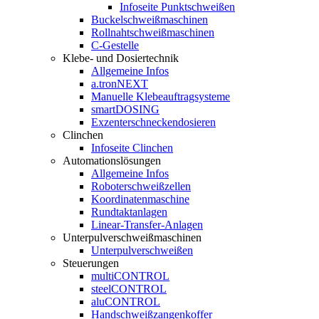
Infoseite Punktschweißen
Buckelschweißmaschinen
Rollnahtschweißmaschinen
C-Gestelle
Klebe- und Dosiertechnik
Allgemeine Infos
a.tronNEXT
Manuelle Klebeauftragsysteme
smartDOSING
Exzenterschneckendosieren
Clinchen
Infoseite Clinchen
Automationslösungen
Allgemeine Infos
Roboterschweißzellen
Koordinatenmaschine
Rundtaktanlagen
Linear-Transfer-Anlagen
Unterpulverschweißmaschinen
Unterpulverschweißen
Steuerungen
multiCONTROL
steelCONTROL
aluCONTROL
Handschweißzangenkoffer