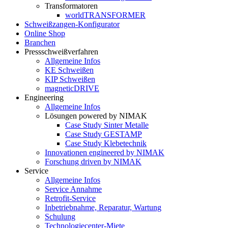
Transformatoren
worldTRANSFORMER
Schweißzangen-Konfigurator
Online Shop
Branchen
Pressschweißverfahren
Allgemeine Infos
KE Schweißen
KIP Schweißen
magneticDRIVE
Engineering
Allgemeine Infos
Lösungen powered by NIMAK
Case Study Sinter Metalle
Case Study GESTAMP
Case Study Klebetechnik
Innovationen engineered by NIMAK
Forschung driven by NIMAK
Service
Allgemeine Infos
Service Annahme
Retrofit-Service
Inbetriebnahme, Reparatur, Wartung
Schulung
Technologiecenter-Miete