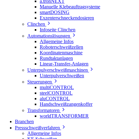
a.tronNEXT
Manuelle Klebeauftragsysteme
smartDOSING
Exzenterschneckendosieren
Clinchen
Infoseite Clinchen
Automationslösungen
Allgemeine Infos
Roboterschweißzellen
Koordinatenmaschine
Rundtaktanlagen
Linear-Transfer-Anlagen
Unterpulverschweißmaschinen
Unterpulverschweißen
Steuerungen
multiCONTROL
steelCONTROL
aluCONTROL
Handschweißzangenkoffer
Transformatoren
worldTRANSFORMER
Branchen
Pressschweißverfahren
Allgemeine Infos
KE Schweißen