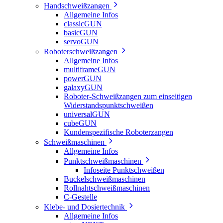
Handschweißzangen
Allgemeine Infos
classicGUN
basicGUN
servoGUN
Roboterschweißzangen
Allgemeine Infos
multiframeGUN
powerGUN
galaxyGUN
Roboter-Schweißzangen zum einseitigen
Widerstandspunktschweißen
universalGUN
cubeGUN
Kundenspezifische Roboterzangen
Schweißmaschinen
Allgemeine Infos
Punktschweißmaschinen
Infoseite Punktschweißen
Buckelschweißmaschinen
Rollnahtschweißmaschinen
C-Gestelle
Klebe- und Dosiertechnik
Allgemeine Infos