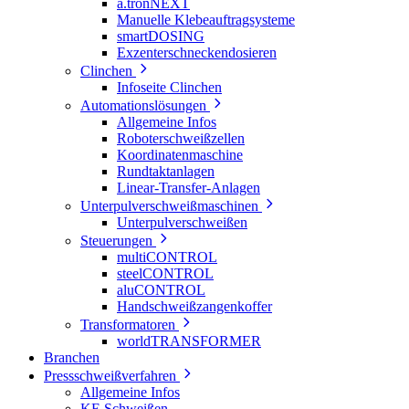
a.tronNEXT
Manuelle Klebeauftragsysteme
smartDOSING
Exzenterschneckendosieren
Clinchen
Infoseite Clinchen
Automationslösungen
Allgemeine Infos
Roboterschweißzellen
Koordinatenmaschine
Rundtaktanlagen
Linear-Transfer-Anlagen
Unterpulverschweißmaschinen
Unterpulverschweißen
Steuerungen
multiCONTROL
steelCONTROL
aluCONTROL
Handschweißzangenkoffer
Transformatoren
worldTRANSFORMER
Branchen
Pressschweißverfahren
Allgemeine Infos
KE Schweißen