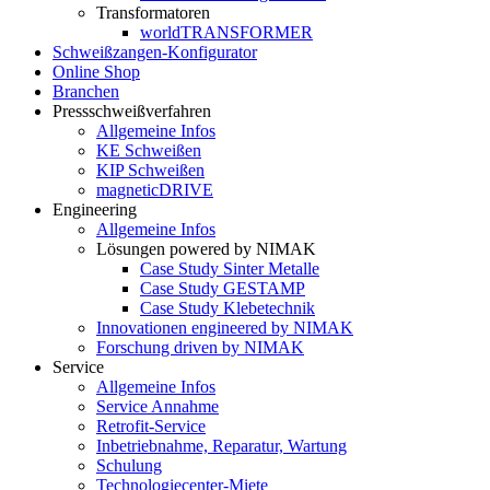
Transformatoren
worldTRANSFORMER
Schweißzangen-Konfigurator
Online Shop
Branchen
Pressschweißverfahren
Allgemeine Infos
KE Schweißen
KIP Schweißen
magneticDRIVE
Engineering
Allgemeine Infos
Lösungen powered by NIMAK
Case Study Sinter Metalle
Case Study GESTAMP
Case Study Klebetechnik
Innovationen engineered by NIMAK
Forschung driven by NIMAK
Service
Allgemeine Infos
Service Annahme
Retrofit-Service
Inbetriebnahme, Reparatur, Wartung
Schulung
Technologiecenter-Miete