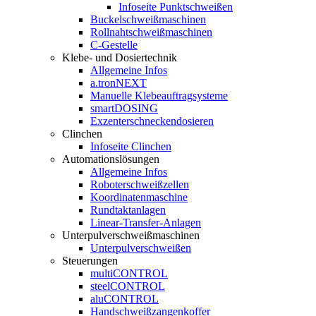
Infoseite Punktschweißen
Buckelschweißmaschinen
Rollnahtschweißmaschinen
C-Gestelle
Klebe- und Dosiertechnik
Allgemeine Infos
a.tronNEXT
Manuelle Klebeauftragsysteme
smartDOSING
Exzenterschneckendosieren
Clinchen
Infoseite Clinchen
Automationslösungen
Allgemeine Infos
Roboterschweißzellen
Koordinatenmaschine
Rundtaktanlagen
Linear-Transfer-Anlagen
Unterpulverschweißmaschinen
Unterpulverschweißen
Steuerungen
multiCONTROL
steelCONTROL
aluCONTROL
Handschweißzangenkoffer