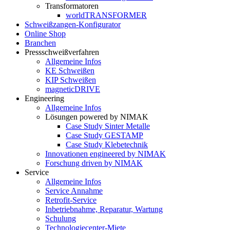
Transformatoren
worldTRANSFORMER
Schweißzangen-Konfigurator
Online Shop
Branchen
Pressschweißverfahren
Allgemeine Infos
KE Schweißen
KIP Schweißen
magneticDRIVE
Engineering
Allgemeine Infos
Lösungen powered by NIMAK
Case Study Sinter Metalle
Case Study GESTAMP
Case Study Klebetechnik
Innovationen engineered by NIMAK
Forschung driven by NIMAK
Service
Allgemeine Infos
Service Annahme
Retrofit-Service
Inbetriebnahme, Reparatur, Wartung
Schulung
Technologiecenter-Miete