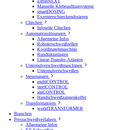
a.tronNEXT
Manuelle Klebeauftragsysteme
smartDOSING
Exzenterschneckendosieren
Clinchen
Infoseite Clinchen
Automationslösungen
Allgemeine Infos
Roboterschweißzellen
Koordinatenmaschine
Rundtaktanlagen
Linear-Transfer-Anlagen
Unterpulverschweißmaschinen
Unterpulverschweißen
Steuerungen
multiCONTROL
steelCONTROL
aluCONTROL
Handschweißzangenkoffer
Transformatoren
worldTRANSFORMER
Branchen
Pressschweißverfahren
Allgemeine Infos
KE Schweißen