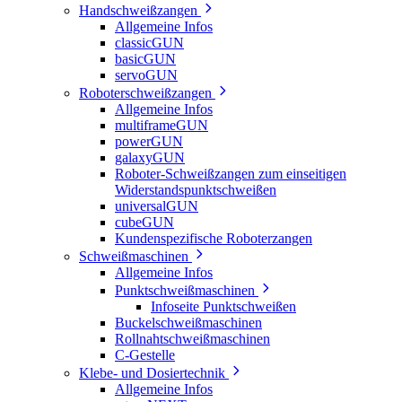
Handschweißzangen
Allgemeine Infos
classicGUN
basicGUN
servoGUN
Roboterschweißzangen
Allgemeine Infos
multiframeGUN
powerGUN
galaxyGUN
Roboter-Schweißzangen zum einseitigen
Widerstandspunktschweißen
universalGUN
cubeGUN
Kundenspezifische Roboterzangen
Schweißmaschinen
Allgemeine Infos
Punktschweißmaschinen
Infoseite Punktschweißen
Buckelschweißmaschinen
Rollnahtschweißmaschinen
C-Gestelle
Klebe- und Dosiertechnik
Allgemeine Infos