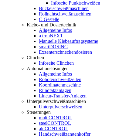
Infoseite Punktschweißen
Buckelschweißmaschinen
Rollnahtschweißmaschinen
C-Gestelle
Klebe- und Dosiertechnik
Allgemeine Infos
a.tronNEXT
Manuelle Klebeauftragsysteme
smartDOSING
Exzenterschneckendosieren
Clinchen
Infoseite Clinchen
Automationslösungen
Allgemeine Infos
Roboterschweißzellen
Koordinatenmaschine
Rundtaktanlagen
Linear-Transfer-Anlagen
Unterpulverschweißmaschinen
Unterpulverschweißen
Steuerungen
multiCONTROL
steelCONTROL
aluCONTROL
Handschweißzangenkoffer