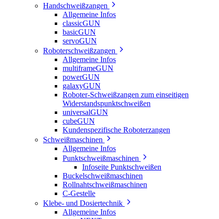
Handschweißzangen
Allgemeine Infos
classicGUN
basicGUN
servoGUN
Roboterschweißzangen
Allgemeine Infos
multiframeGUN
powerGUN
galaxyGUN
Roboter-Schweißzangen zum einseitigen
Widerstandspunktschweißen
universalGUN
cubeGUN
Kundenspezifische Roboterzangen
Schweißmaschinen
Allgemeine Infos
Punktschweißmaschinen
Infoseite Punktschweißen
Buckelschweißmaschinen
Rollnahtschweißmaschinen
C-Gestelle
Klebe- und Dosiertechnik
Allgemeine Infos