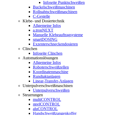
Infoseite Punktschweißen
Buckelschweißmaschinen
Rollnahtschweißmaschinen
C-Gestelle
Klebe- und Dosiertechnik
Allgemeine Infos
a.tronNEXT
Manuelle Klebeauftragsysteme
smartDOSING
Exzenterschneckendosieren
Clinchen
Infoseite Clinchen
Automationslösungen
Allgemeine Infos
Roboterschweißzellen
Koordinatenmaschine
Rundtaktanlagen
Linear-Transfer-Anlagen
Unterpulverschweißmaschinen
Unterpulverschweißen
Steuerungen
multiCONTROL
steelCONTROL
aluCONTROL
Handschweißzangenkoffer