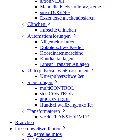
a.tronNEXT
Manuelle Klebeauftragsysteme
smartDOSING
Exzenterschneckendosieren
Clinchen
Infoseite Clinchen
Automationslösungen
Allgemeine Infos
Roboterschweißzellen
Koordinatenmaschine
Rundtaktanlagen
Linear-Transfer-Anlagen
Unterpulverschweißmaschinen
Unterpulverschweißen
Steuerungen
multiCONTROL
steelCONTROL
aluCONTROL
Handschweißzangenkoffer
Transformatoren
worldTRANSFORMER
Branchen
Pressschweißverfahren
Allgemeine Infos
KE Schweißen