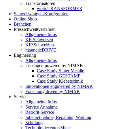
Transformatoren
worldTRANSFORMER
Schweißzangen-Konfigurator
Online Shop
Branchen
Pressschweißverfahren
Allgemeine Infos
KE Schweißen
KIP Schweißen
magneticDRIVE
Engineering
Allgemeine Infos
Lösungen powered by NIMAK
Case Study Sinter Metalle
Case Study GESTAMP
Case Study Klebetechnik
Innovationen engineered by NIMAK
Forschung driven by NIMAK
Service
Allgemeine Infos
Service Annahme
Retrofit-Service
Inbetriebnahme, Reparatur, Wartung
Schulung
Technologiecenter-Miete