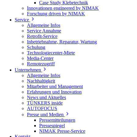
Case Study Klebetechnik
Innovationen engineered by NIMAK
Forschung driven by NIMAK
Service
Allgemeine Infos
Service Annahme
Retrofit-Service
Inbetriebnahme, Reparatur, Wartung
Schulung
Technologiecenter-Miete
Media-Center
Remotezugriff
Unternehmen
Allgemeine Infos
Nachhaltigkeit
Mitarbeiter und Management
Erfahrungen und Innovation
News und Aktuelles
TÜNKERS inside
AUTOFOCUS
Presse und Medien
Pressemitteilungen
Pressespiegel
NIMAK Presse-Service
Kontakt