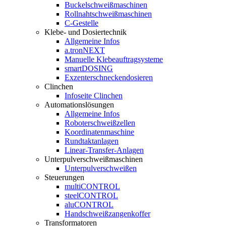
Buckelschweißmaschinen
Rollnahtschweißmaschinen
C-Gestelle
Klebe- und Dosiertechnik
Allgemeine Infos
a.tronNEXT
Manuelle Klebeauftragsysteme
smartDOSING
Exzenterschneckendosieren
Clinchen
Infoseite Clinchen
Automationslösungen
Allgemeine Infos
Roboterschweißzellen
Koordinatenmaschine
Rundtaktanlagen
Linear-Transfer-Anlagen
Unterpulverschweißmaschinen
Unterpulverschweißen
Steuerungen
multiCONTROL
steelCONTROL
aluCONTROL
Handschweißzangenkoffer
Transformatoren