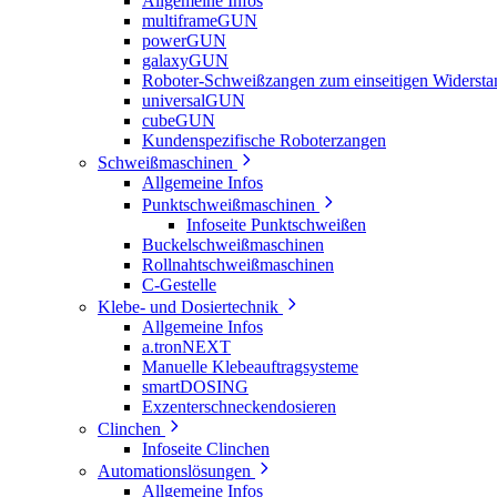
Allgemeine Infos
multiframeGUN
powerGUN
galaxyGUN
Roboter-Schweißzangen zum einseitigen Widerst
universalGUN
cubeGUN
Kundenspezifische Roboterzangen
Schweißmaschinen
Allgemeine Infos
Punktschweißmaschinen
Infoseite Punktschweißen
Buckelschweißmaschinen
Rollnahtschweißmaschinen
C-Gestelle
Klebe- und Dosiertechnik
Allgemeine Infos
a.tronNEXT
Manuelle Klebeauftragsysteme
smartDOSING
Exzenterschneckendosieren
Clinchen
Infoseite Clinchen
Automationslösungen
Allgemeine Infos