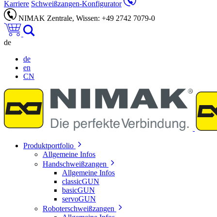
Karriere
Schweißzangen-Konfigurator
NIMAK Zentrale, Wissen: +49 2742 7079-0
de
de
en
CN
Produktportfolio
Allgemeine Infos
Handschweißzangen
Allgemeine Infos
classicGUN
basicGUN
servoGUN
Roboterschweißzangen