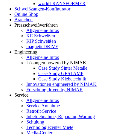
worldTRANSFORMER
Schweißzangen-Konfigurator
Online Shop
Branchen
Pressschweißverfahren
Allgemeine Infos
KE Schweißen
KIP Schweißen
magneticDRIVE
Engineering
Allgemeine Infos
Lösungen powered by NIMAK
Case Study Sinter Metalle
Case Study GESTAMP
Case Study Klebetechnik
Innovationen engineered by NIMAK
Forschung driven by NIMAK
Service
Allgemeine Infos
Service Annahme
Retrofit-Service
Inbetriebnahme, Reparatur, Wartung
Schulung
Technologiecenter-Miete
Media-Center